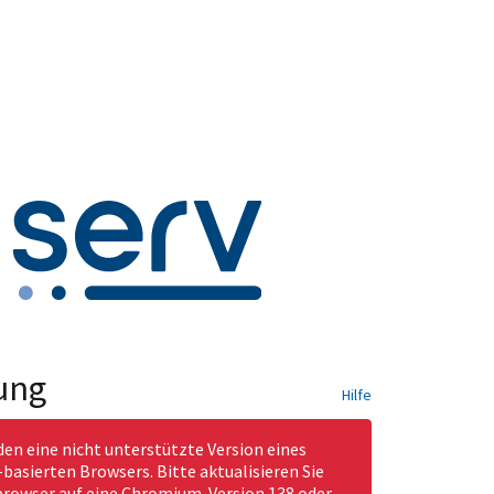
ung
Hilfe
den eine nicht unterstützte Version eines
asierten Browsers. Bitte aktualisieren Sie
rowser auf eine Chromium-Version 138 oder