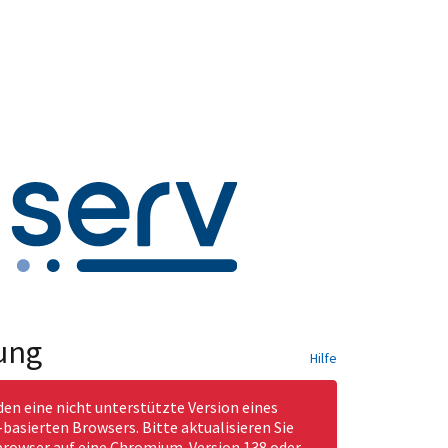
ung
Hilfe
den eine nicht unterstützte Version eines
asierten Browsers. Bitte aktualisieren Sie
rowser auf eine Chromium-Version 138 oder